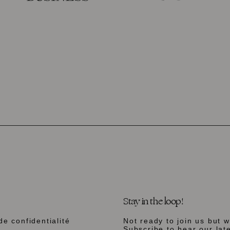
Stay in the loop!
de confidentialité
Not ready to join us but 
Subscribe to hear our lat