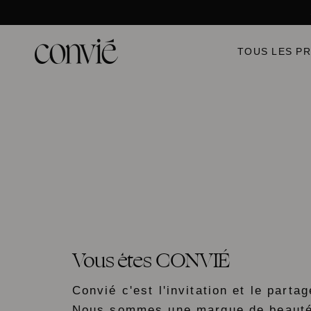
Passer
au
contenu
de
la
TOUS LES P
page
Vous êtes CONVIÉ
Convié c'est l'invitation et le partag
Nous sommes une marque de beaut