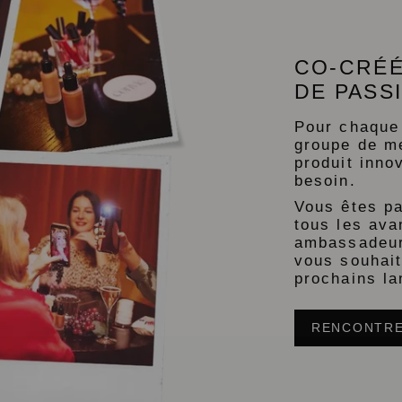
CO-CRÉÉ
DE PASS
Pour chaque
groupe de m
produit inno
besoin.
Vous êtes p
tous les av
ambassadeurs
vous souhait
prochains l
RENCONTRE