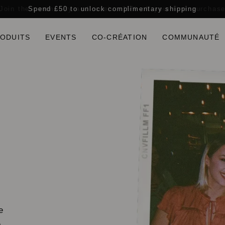
Join the community and receive
£50
15% off
your first purchas
RODUITS
EVENTS
CO-CRÉATION
COMMUNAUTÉ
e
é