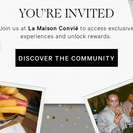
YOU'RE INVITED
t nous
ue nous
semble de
Join us at
La Maison Convié
to access exclusiv
experiences and unlock rewards.
%
ou suspectés
DISCOVER THE COMMUNITY
y-free