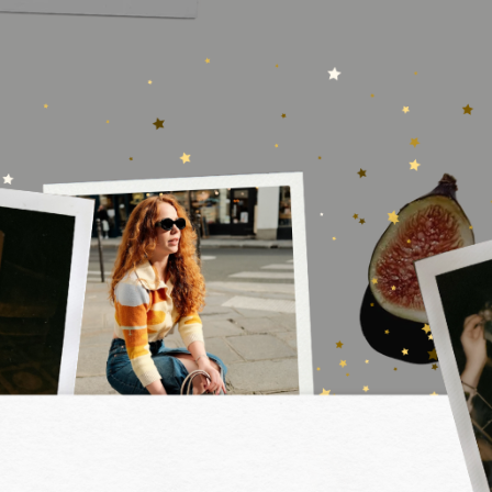
E
ANCE,
NS QU'ON
S