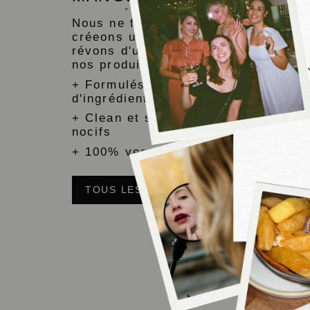
Nous ne faisons aucun compromis e
créeons uniquement des produits q
révons d'utiliser au quotidien. L'en
nos produits sont :
+ Formulés avec un minimum de 94
d'ingrédients d'origine naturelle
+ Clean et sans ingrédients nocifs 
nocifs
+ 100% vegan, gluten-free et cruelt
TOUS LES PRODUITS